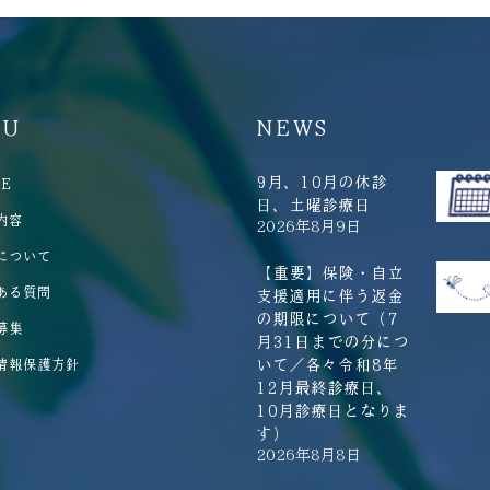
NU
NEWS
9月、10月の休診
E
日、土曜診療日
内容
2026年8月9日
について
【重要】保険・自立
ある質問
支援適用に伴う返金
の期限について（7
募集
月31日までの分につ
いて／各々令和8年
情報保護方針
12月最終診療日、
10月診療日となりま
す）
2026年8月8日