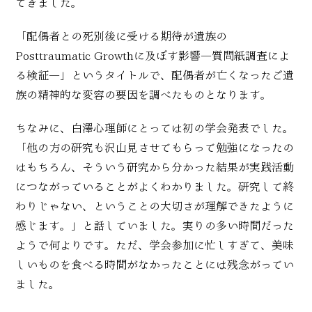
てきました。
「配偶者との死別後に受ける期待が遺族の
Posttraumatic Growthに及ぼす影響―質問紙調査によ
る検証―」というタイトルで、配偶者が亡くなったご遺
族の精神的な変容の要因を調べたものとなります。
ちなみに、白澤心理師にとっては初の学会発表でした。
「他の方の研究も沢山見させてもらって勉強になったの
はもちろん、そういう研究から分かった結果が実践活動
につながっていることがよくわかりました。研究して終
わりじゃない、ということの大切さが理解できたように
感じます。」と話していました。実りの多い時間だった
ようで何よりです。ただ、学会参加に忙しすぎて、美味
しいものを食べる時間がなかったことには残念がってい
ました。