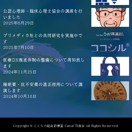
公認心理師・臨床心理士協会の講演を行
いました
2025年8月29日
プリメディカ社との共同研究を実施中で
す
2025年7月10日
医療DX推進体制の整備について周知致し
ます
2024年11月25日
睡眠薬・抗不安薬の適正使用について講
演します
2024年10月18日
Copyright © こころの総合診療室 Canal 勾当台 All Rights Reserved.