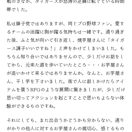
戦のさなか、タイガースが怒涛の逆襲に転じている時間
帯でした。
私は獅子党ではありますが、同じプロ野球ファン。愛す
るチームの活躍に胸が躍る気持ちは一緒です。通り過ぎ
た後、ふと気が向いて引き返し、焼芋屋さんに「タイガ
ース調子いいですね！」と声をかけてしまいました。も
ちろん知り合いではありませんので、少しだけお話をし
てから、元来た道を歩いていたところ・・・お芋屋さん
が追いかけて来るではありませんか。なんと、お芋屋さ
ん、干し芋を下さいました。街で人に話しかけたらアイ
テムを貰うRPGのような展開に驚きましたが、少しだけ
思い切ってアクションを起こすことで思いもよらない体
験ができるものですね。
それにしても、また出会うかどうかも分からない、通り
がかりの他人に対するお芋屋さんの親切心、感じるもの